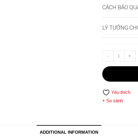
CÁCH BẢO QU
LÝ TƯỞNG CH
RIEDEL
-
+
Veritas
Riesling/zin
quantity
Yêu thích
+ So sánh
ADDITIONAL INFORMATION