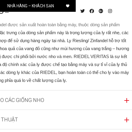
NHÀ HÀNG – KHÁCH SẠN
0
₫
fandel được sản xuất hoàn toàn bằng máy, thuộc dòng sản phẩm
ặc trưng của dòng sản phẩm này là trọng lượng của ly rất nhẹ, các
ợp để sử dụng hàng ngày tại nhà. Ly Riesling/ Zinfandel hỗ trợ tốt
 hoa quả của vang đỏ cũng như mùi hương của vang trắng – hương
 được chi phối bởi nước nho và men. RIEDEL VERITAS là sự kết
a độ chính xác của ly được chế tạo bằng máy và sự tỉ vỉ của ly thủ
ác dòng ly khác của RIEDEL, bạn hoàn toàn có thể cho ly vào máy
 phỉa quá lo về chất lượng của ly.
O CÁC GIỐNG NHO
 THUẬT