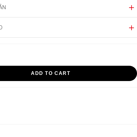
ẢN
O
fandel
ADD TO CART