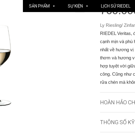
SẢN PHẨM
SỰ KIỆN
LỊCH SỬ RIEDEL
760.00
Ly Riesling/ Zin
RIEDEL Veritas, đ
cạnh mịn và phù h
nhất về hương vị
thơm và hương vị
hợp tuyệt vời giữ
công. Cũng như c
rửa chén mà không
HOÀN HẢO CH
THÔNG SỐ KỸ